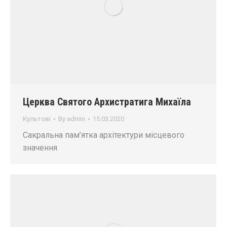
Церква Святого Архистратига Михаїла
Культові
By
admin
15.03.2020
Сакральна пам’ятка архітектури місцевого
значення