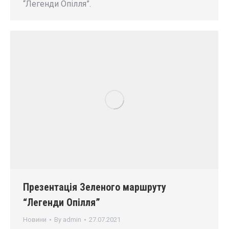
“Легенди Опілля”.
Презентація Зеленого маршруту
“Легенди Опілля”
Новини
By
admin
27.07.2021