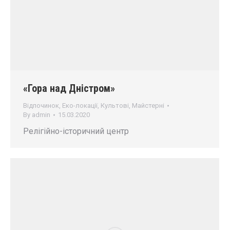
«Гора над Дністром»
Відпочинок
,
Еко-локації
,
Культові
,
Майстерні
By
admin
15.03.2020
Релігійно-історичний центр