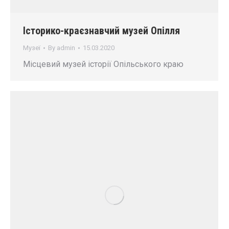
Історико-краєзнавчий музей Опілля
Музеї
By
admin
15.03.2020
Місцевий музей історії Опільського краю