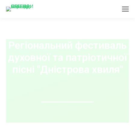
Регіональний фестиваль
духовної та патріотичної
пісні "Дністрова хвиля"