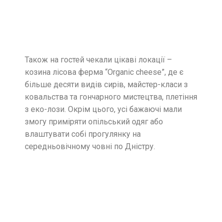
Також на гостей чекали цікаві локації –
козина лісова ферма “Organic cheese”, де є
більше десяти видів сирів, майстер-класи з
ковальства та гончарного мистецтва, плетіння
з еко-лози. Окрім цього, усі бажаючі мали
змогу приміряти опільський одяг або
влаштувати собі прогулянку на
середньовічному човні по Дністру.