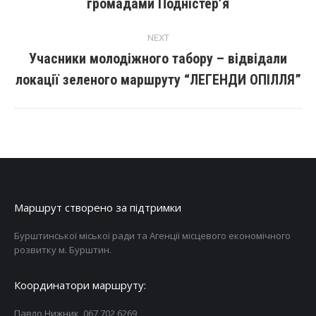
громадами Подністер’я
NEXT
Учасники молодіжного табору – відвідали
локації зеленого маршруту “ЛЕГЕНДИ ОПІЛЛЯ”
Маршрут створено за підтримки
Бурштинської міської ради та Агенції місцевого економічного
розвитку м. Бурштин.
Координатори маршруту:
Павло Нижник, 067 702 6269