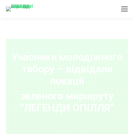
Учасники молодіжного
табору – відвідали
локації
зеленого маршруту
“ЛЕГЕНДИ ОПІЛЛЯ”