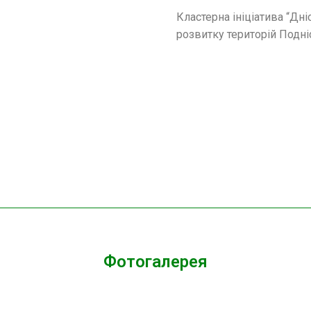
Кластерна ініціатива “Дн
розвитку територій Подніс
Фотогалерея