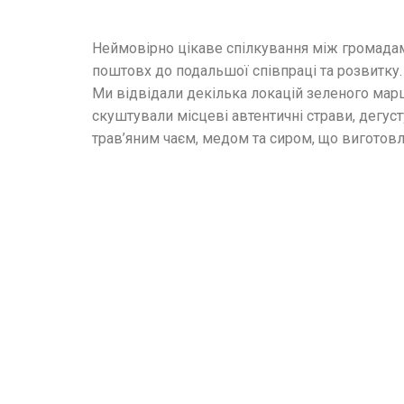
Неймовірно цікаве спілкування між громадам
поштовх до подальшої співпраці та розвитку.
Ми відвідали декілька локацій зеленого мар
скуштували місцеві автентичні страви, дегус
трав’яним чаєм, медом та сиром, що виготовл