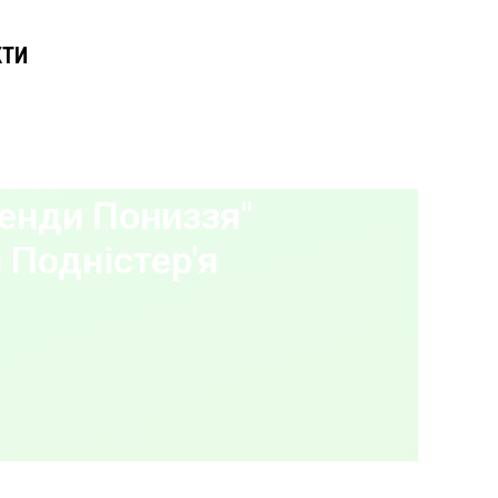
КТИ
енди Пониззя"
 Подністер'я