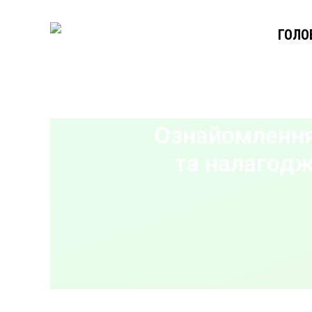
ГОЛО
Ознайомлення
та налагодж