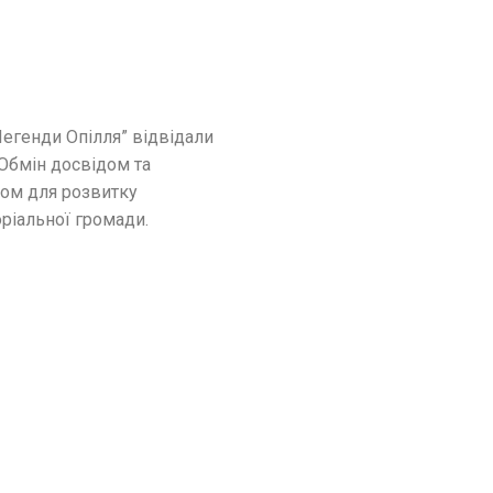
егенди Опілля” відвідали
Обмін досвідом та
лом для розвитку
ріальної громади.