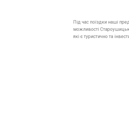
Під час поїздки наші пре
можливості Староушицько
які є туристично та інве