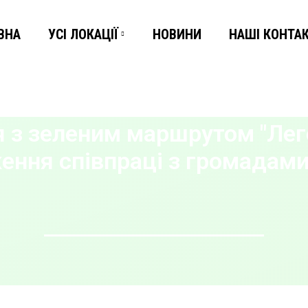
ВНА
УСІ ЛОКАЦІЇ
НОВИНИ
НАШІ КОНТА
 з зеленим маршрутом "Лег
ення співпраці з громадами