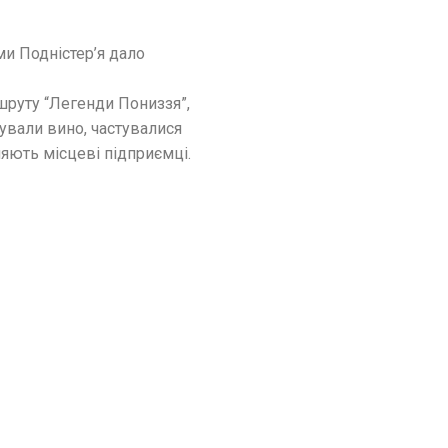
и Подністер’я дало
шруту “Легенди Пониззя”,
тували вино, частувалися
яють місцеві підприємці.