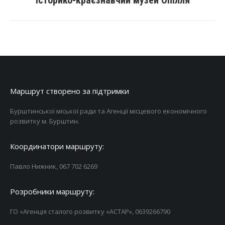
Історико-краєзнавчий музей Опілля
Маршрут створено за підтримки
Бурштинської міської ради та Агенції місцевого економічного
розвитку м. Бурштин.
Координатори маршруту:
Павло Нижник, 067 702 6269
Розробники маршруту:
ГО «Агенція сталого розвитку «АСТАР», 0639266790