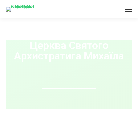
Церква Святого
Архистратига Михаїла