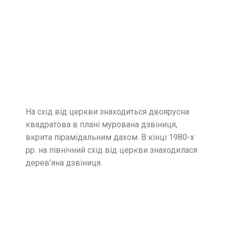
На схід від церкви знаходиться двоярусна
квадратова в плані мурована дзвіниця,
вкрита пірамідальним дахом. В кінці 1980-х
рр. на північний схід від церкви знаходилася
дерев’яна дзвіниця.