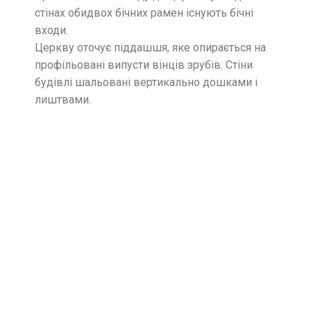
стінах обидвох бічних рамен існують бічні
входи.
Церкву оточує піддашшя, яке опирається на
профільовані випусти вінців зрубів. Стіни
будівлі шальовані вертикально дошками і
лиштвами.