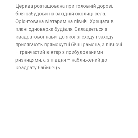
Церква розташована при головній дорозі,
біля забудови на західній околиці села.
Орієнтована вівтарем на північ. Хрещата в
плані одноверха будівля. Складається з
квадратової нави, до якої зі сходу і заходу
прилягають прямокутні бічні рамена, з півночі
– гранчастий вівтар з прибудованими
ризницями, а з півдня – наближений до
квадрату бабинець.