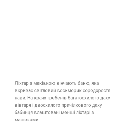
Ліхтар з маківкою вінчають баню, яка
вкриває світловий восьмерик середхрестя
нави. На краях гребенів багатосхилого даху
вівтаря і двосхилого причілкового даху
бабинця влаштовані менші ліхтарі з
маківками.