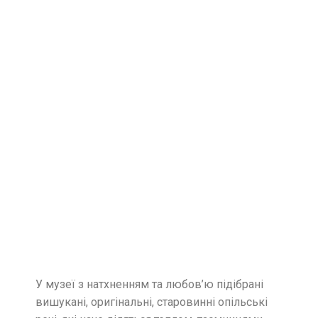
У музеї з натхненням та любов’ю підібрані
вишукані, оригінальні, старовинні опільські