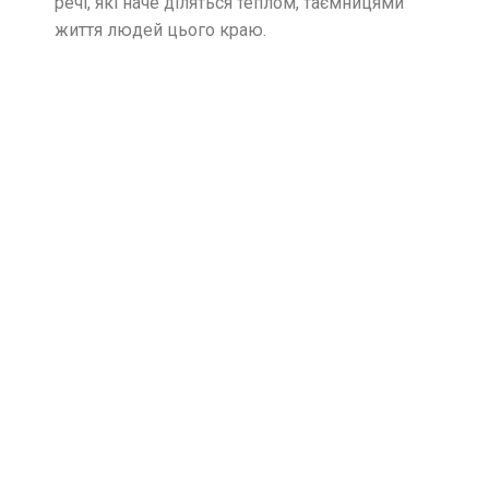
речі, які наче діляться теплом, таємницями
життя людей цього краю.