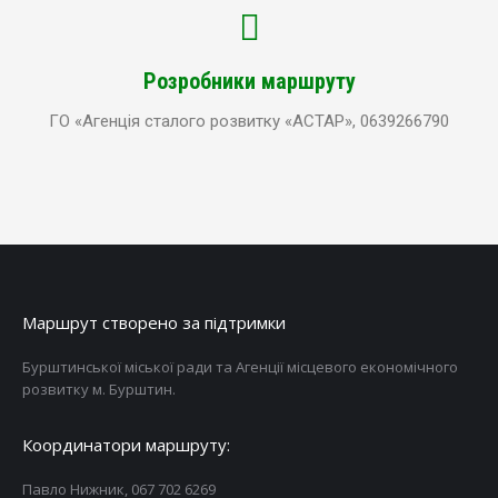
Розробники маршруту
ГО «Агенція сталого розвитку «АСТАР», 0639266790
Маршрут створено за підтримки
Бурштинської міської ради та Агенції місцевого економічного
розвитку м. Бурштин.
Координатори маршруту:
Павло Нижник, 067 702 6269