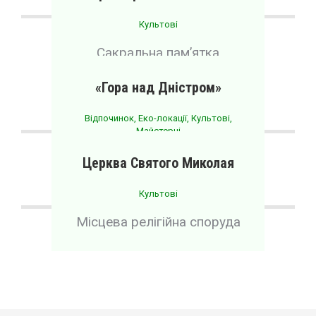
Культові
Сакральна пам’ятка
архітектури місцевого
значення
«Гора над Дністром»
Відпочинок
,
Еко-локації
,
Культові
,
Майстерні
Релігійно-історичний центр
Церква Святого Миколая
Культові
Місцева релігійна споруда