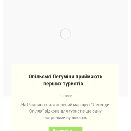
Опільські Легуміни приймають
перших туристів
Новини
На Різдвяні свята зелений маршрут “Легенди
Опілля” відкрив для туристів ще одну
гастрономічну локацію.
Детальніше