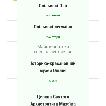
Опільські Олії
МАЙСТЕРНІ
МУЗЕЇ
ПРОЖИВАННЯ
Майстерні
Місцеве виробництво олії.
Опільські легуміни
Майстерні
Майстерня, яка
спеціалізується на
виготовленні м’ясної
продукції.
Історико-краєзнавчий
музей Опілля
Музеї
Місцевий музей історії
Опільського краю
Церква Святого
Архистратига Михаїла