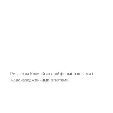
Релакс на Козиній лісовій фермі з козами і
новонародженними ягнятами.