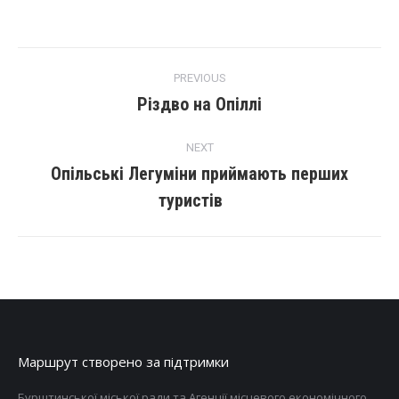
PREVIOUS
Різдво на Опіллі
NEXT
Опільські Легуміни приймають перших
туристів
Маршрут створено за підтримки
Бурштинської міської ради та Агенції місцевого економічного