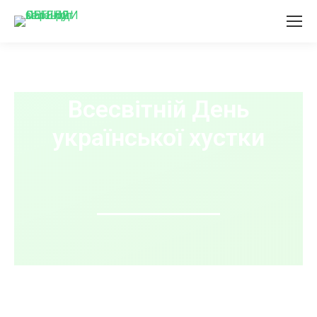
Всесвітній День
української хустки