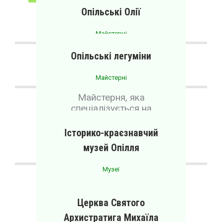
Опільські Олії
МАЙСТЕРНІ
МУЗЕЇ
ПРОЖИВАННЯ
Майстерні
Місцеве виробництво олії.
Опільські легуміни
Майстерні
Майстерня, яка
спеціалізується на
виготовленні м’ясної
продукції.
Історико-краєзнавчий
музей Опілля
Музеї
Місцевий музей історії
Опільського краю
Церква Святого
Архистратига Михаїла