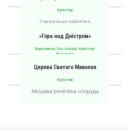
Культові
Сакральна пам’ятка
архітектури місцевого
значення
«Гора над Дністром»
Відпочинок
,
Еко-локації
,
Культові
,
Майстерні
Релігійно-історичний центр
Церква Святого Миколая
Культові
Місцева релігійна споруда