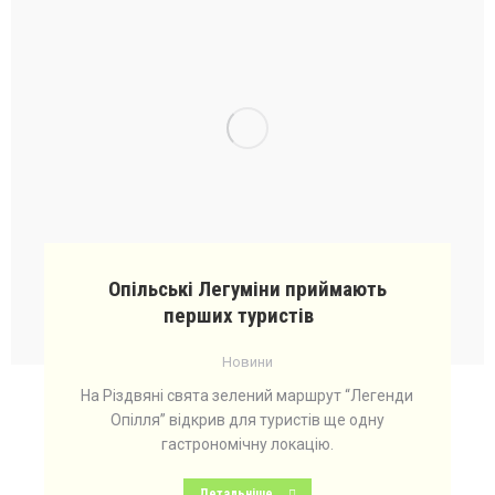
Опільські Легуміни приймають
перших туристів
Новини
На Різдвяні свята зелений маршрут “Легенди
Опілля” відкрив для туристів ще одну
гастрономічну локацію.
Детальніше