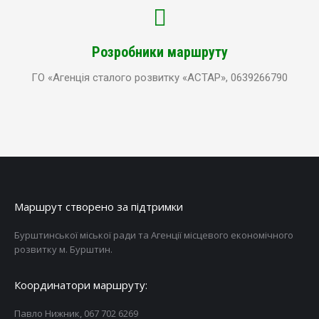
Розробники маршруту
ГО «Агенція сталого розвитку «АСТАР», 0639266790
Маршрут створено за підтримки
Бурштинської міської ради та Агенції місцевого економічного
розвитку м. Бурштин.
Координатори маршруту:
Павло Нижник, 067 702 6269