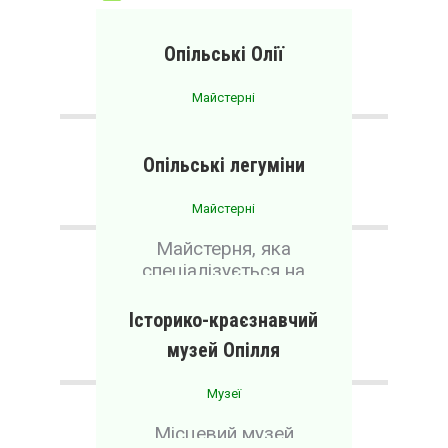
КУЛЬТОВІ
МАЙСТЕРНІ
МУЗЕЇ
Опільські Олії
ПРОЖИВАННЯ
Майстерні
Місцеве виробництво
олії.
Опільські легуміни
Майстерні
Майстерня, яка
спеціалізується на
виготовленні м’ясної
продукції.
Історико-краєзнавчий
музей Опілля
Музеї
Місцевий музей