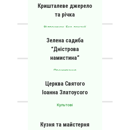
споруда
Кришталеве джерело
та річка
Відпочинок
,
Еко-локації
Джерело води
Зелена садиба
“Дністрова
намистина”
Проживання
Місце для зупинки
Церква Святого
Іоанна Златоусого
Культові
Дерев’яна церква
1893 року
Кузня та майстерня