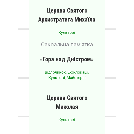
історії Опільського
краю
Церква Святого
Архистратига Михаїла
Культові
Сакральна пам’ятка
архітектури місцевого
значення
«Гора над Дністром»
Відпочинок
,
Еко-локації
,
Культові
,
Майстерні
Релігійно-історичний
центр
Церква Святого
Миколая
Культові
Місцева релігійна