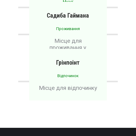
Музеї
Кімната-музей
Садиба Гаймана
Проживання
Місце для
проживання у
старовинному
будинку
Грінпоінт
Відпочинок
Місце для відпочинку