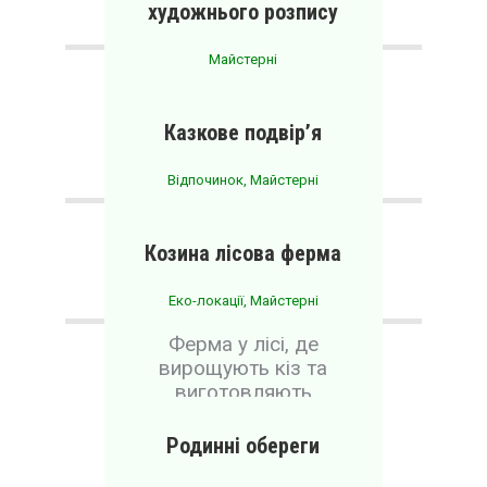
художнього розпису
Майстерні
Місцеві народні
художні промисли
Казкове подвір’я
Відпочинок
,
Майстерні
Місце відпочинку з
дітьми
Козина лісова ферма
Еко-локації
,
Майстерні
Ферма у лісі, де
вирощують кіз та
виготовляють
продукцію з їхнього
молока
Родинні обереги