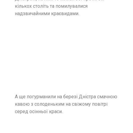
кількох століть та помилувалися
надзвичайними краєвидами.
А ще погурманили на березі Дністра смачною
кавою з солоденьким на свіжому повітрі
серед осінньої краси.