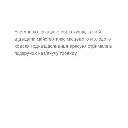
Наступною локацією стала кузня, в якій
відвідали майстер-клас місцевого молодого
коваля і одна щасливиця-красуня отримала в
подарунок нев’янучу троянду.