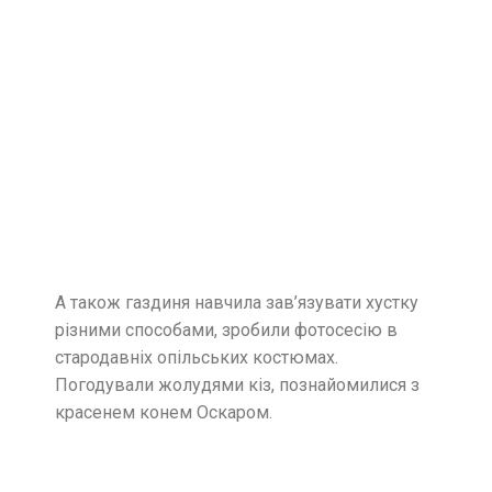
А також газдиня навчила зав’язувати хустку
різними способами, зробили фотосесію в
стародавніх опільських костюмах.
Погодували жолудями кіз, познайомилися з
красенем конем Оскаром.