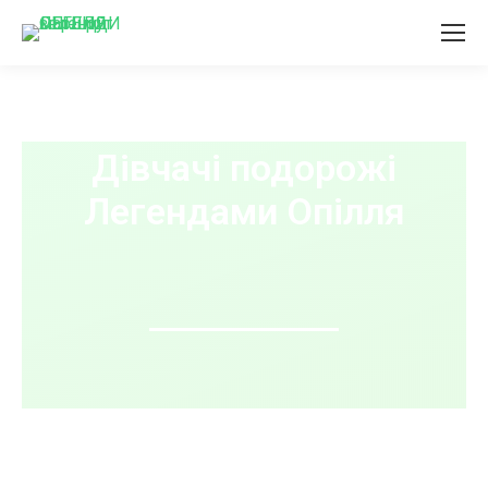
Дівчачі подорожі
Легендами Опілля