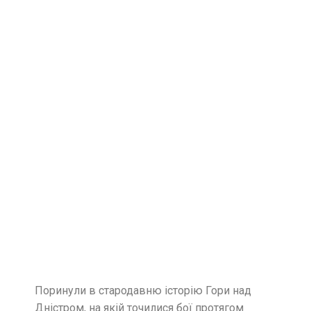
Поринули в стародавню історію Гори над
Дністром, на якій точилися бої протягом