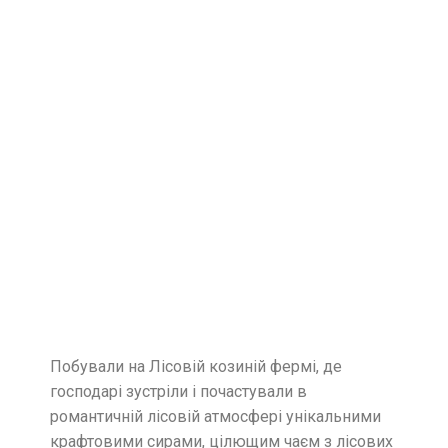
Побували на Лісовій козиній фермі, де
господарі зустріли і почастували в
романтичній лісовій атмосфері унікальними
крафтовими сирами, цілющим чаєм з лісових